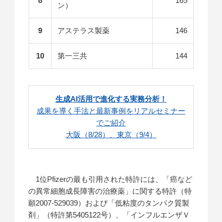
8
165
ン）
9
アステラス製薬
146
10
第一三共
144
生成AI活用で進化する実務分析！
成果を導く手法と最新事例をリアルセミナー
でご紹介
大阪（8/28）、東京（9/4）
1位Pfizerの最も引用された特許には、「癌など
の異常細胞成長障害の治療薬」に関する特許（特
願2007-529039）および「低粘度のタンパク質製
剤」（特許第5405122号）、「インフルエンザＶ