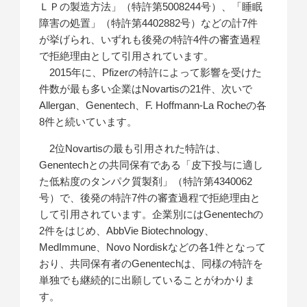
ＬＰの製造方法」（特許第5008244号）、「睡眠
障害の処置」（特許第4402882号）などの計7件
が挙げられ、いずれも後発の特許4件の審査過程
で拒絶理由として引用されています。
2015年に、Pfizerの特許によって影響を受けた
件数が最も多い企業はNovartisの21件、次いで
Allergan、Genentech、F. Hoffmann-La Rocheの各
8件と続いています。
2位Novartisの最も引用された特許は、
Genentechとの共同保有である「皮下投与に適し
た低粘度のタンパク質製剤」（特許第4340062
号）で、後発の特許7件の審査過程で拒絶理由と
して引用されています。企業別にはGenentechの
2件をはじめ、AbbVie Biotechnology、
MedImmune、Novo Nordiskなどの各1件となって
おり、共同保有者のGenentechは、同様の特許を
単独でも継続的に出願していることがわかりま
す。