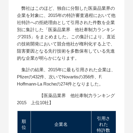
弊社はこのほど、独自に分類した医薬品業界の
企業を対象に、2015年の特許審査過程において他
社特許への拒絶理由として引用された件数を企業
別に集計した「医薬品業界 他社牽制力ランキン
グ2015」をまとめました。この集計により、直近
の技術開発において競合他社が権利化する上で、
阻害要因となる先行技術を多数保有している先進
的な企業が明らかになります。
集計の結果、2015年に最も引用された企業は、
Pfizerの432件、次いでNovartisの356件、F.
Hoffmann-La Rocheの274件となりました。
【医薬品業界 他社牽制力ランキング
2015 上位10社】
引用さ
順
企業名
れた
位
特許数