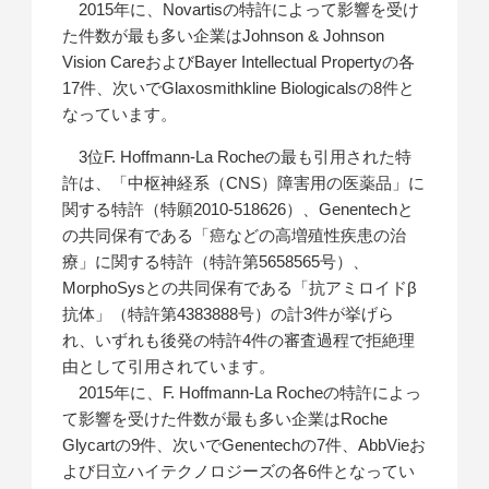
2015年に、Novartisの特許によって影響を受け
た件数が最も多い企業はJohnson & Johnson
Vision CareおよびBayer Intellectual Propertyの各
17件、次いでGlaxosmithkline Biologicalsの8件と
なっています。
3位F. Hoffmann-La Rocheの最も引用された特
許は、「中枢神経系（CNS）障害用の医薬品」に
関する特許（特願2010-518626）、Genentechと
の共同保有である「癌などの高増殖性疾患の治
療」に関する特許（特許第5658565号）、
MorphoSysとの共同保有である「抗アミロイドβ
抗体」（特許第4383888号）の計3件が挙げら
れ、いずれも後発の特許4件の審査過程で拒絶理
由として引用されています。
2015年に、F. Hoffmann-La Rocheの特許によっ
て影響を受けた件数が最も多い企業はRoche
Glycartの9件、次いでGenentechの7件、AbbVieお
よび日立ハイテクノロジーズの各6件となってい