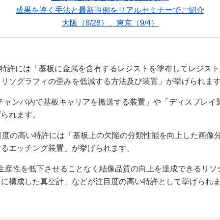
成果を導く手法と最新事例をリアルセミナーでご紹介
大阪（8/28）、東京（9/4）
特許には「基板に金属を含有するレジストを塗布してレジスト
トリソグラフィの歪みを低減する方法及び装置」が挙げられま
チャンバ内で基板キャリアを搬送する装置」や「ディスプレイ
げられます。
目度の高い特許には「基板上の欠陥の分類性能を向上した画像
するエッチング装置」が挙げられます。
生産性を低下させることなく結像品質の向上を達成できるリソ
うに構成した真空計」などが注目度の高い特許として挙げられ