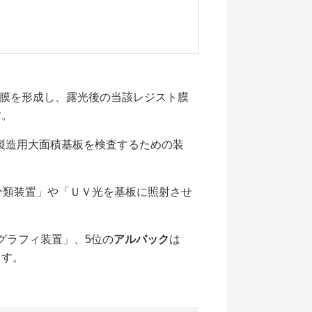
膜を形成し、露光後の当該レジスト膜
す。
製造用大面積基板を検査するための装
分類装置」や「ＵＶ光を基板に照射させ
グラフィ装置」、5位の
アルバック
は
ます。