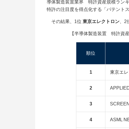
導体製造装置業界 特許資産規模ランキン
特許の注目度を得点化する「パテント
その結果、1位
東京エレクトロン
、2
【半導体製造装置 特許資産規模ラ
順位
1
東京エレ
2
APPLIE
3
SCRE
4
ASML N