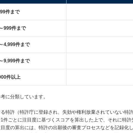
499件まで
件～999件まで
件～4,999件まで
件～9,999件まで
,000件以上
参考に分類しています。
する特許（特許庁に登録され、失効や権利放棄されていない特
許1件ごとに注目度に基づくスコアを算出した上で、それに特許
注目度の算出には、特許の出願後の審査プロセスなどを記録化