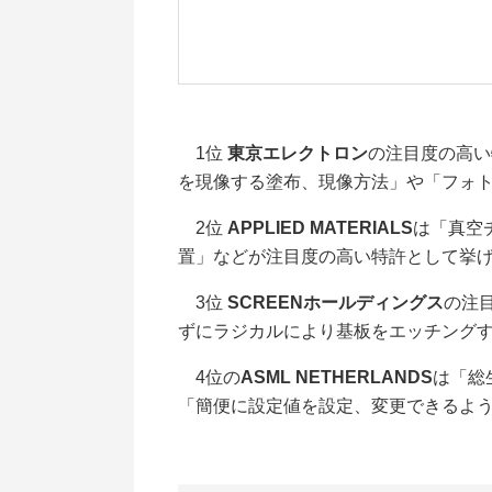
1位
東京エレクトロン
の注目度の高い
を現像する塗布、現像方法」や「フォ
2位
APPLIED MATERIALS
は「真空
置」などが注目度の高い特許として挙
3位
SCREENホールディングス
の注
ずにラジカルにより基板をエッチング
4位の
ASML NETHERLANDS
は「総
「簡便に設定値を設定、変更できるよ