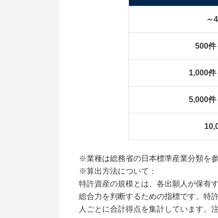
～
500
1,000
5,000
10
※業種は総務省の日本標準産業分類を
※算出方法について：
特許資産の規模とは、各出願人が保有
総合力を判断するための指標です。特
人ごとに合計得点を集計しています。