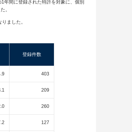
での1年間に登録された特許を対象に、個別
した。
なりました。
登録件数
.9
403
.1
209
.0
260
.2
127