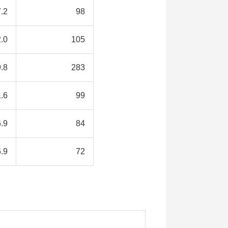
.2
98
.0
105
.8
283
1.6
99
.9
84
.9
72