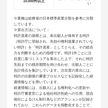
10,000件以上
い
※業種は総務省の日本標準産業分類を参考に分類
しています。
※算出方法について：
特許資産の規模とは、各出願人が保有する特許
（特許庁に登録され、失効や権利放棄されていな
い特許）を「特許資産」としてとらえ、その総合
力を判断するための指標です。特許1件ごとに注
目度に基づくスコアを算出した上で、それに特許
失効までの残存期間を掛け合わせ、出願人ごとに
合計得点を集計しています。注目度の算出には、
特許の出願後の審査プロセスなどを記録化した経
過情報などを用いています。
経過情報には、出願人による権利化への意欲や、
特許庁審査官による他社特許拒絶への引用、競合
他社によるけん制行為などのアクションが記録さ
れており、これらのデータを指数化することで、