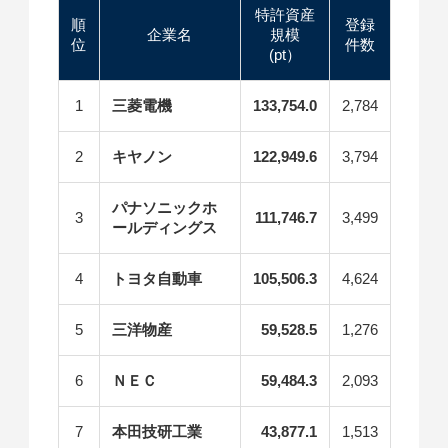
特許資産
順
登録
企業名
規模
位
件数
(pt）
1
三菱電機
133,754.0
2,784
2
キヤノン
122,949.6
3,794
パナソニックホ
3
111,746.7
3,499
ールディングス
4
トヨタ自動車
105,506.3
4,624
5
三洋物産
59,528.5
1,276
6
ＮＥＣ
59,484.3
2,093
7
本田技研工業
43,877.1
1,513