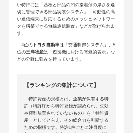
い特許には「基板と部品の間の接着剤の厚さを適
切に管理できる部品実装システム」「可動性の高
い通信端末に対応するためのメッシュネットワー
クを構築できる無線通信装置」などが挙げられま
す。
4位の
トヨタ自動車
は「交通制御システム」、5
位の
三洋物産
は「遊技機における電気的表示」な
どの分野に強みを持っています。
【ランキングの集計について】
特許資産の規模とは、企業が保有する特
許（特許庁から特許登録が認められ、失効
や権利放棄されていないもの）を「特許資
産」としてとらえ、その総合力を判断する
ための指標です。特許1件ごとに注目度に