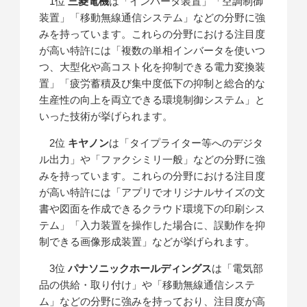
1位
三菱電機
は「インバータ装置」「空調制御
装置」「移動無線通信システム」などの分野に強
みを持っています。これらの分野における注目度
が高い特許には「複数の単相インバータを使いつ
つ、大型化や高コスト化を抑制できる電力変換装
置」「疲労蓄積及び集中度低下の抑制と総合的な
生産性の向上を両立できる環境制御システム」と
いった技術が挙げられます。
2位
キヤノン
は「タイプライター等へのデジタ
ル出力」や「ファクシミリ一般」などの分野に強
みを持っています。これらの分野における注目度
が高い特許には「アプリでオリジナルサイズの文
書や図面を作成できるクラウド環境下の印刷シス
テム」「入力装置を操作した場合に、誤動作を抑
制できる画像形成装置」などが挙げられます。
3位
パナソニックホールディングス
は「電気部
品の供給・取り付け」や「移動無線通信システ
ム」などの分野に強みを持っており、注目度が高