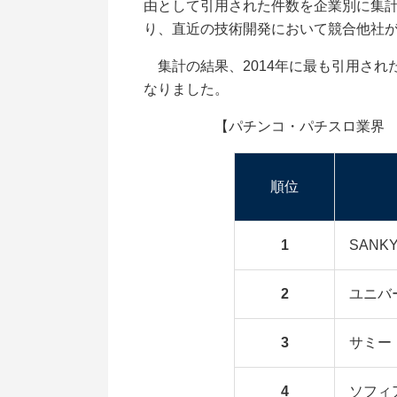
由として引用された件数を企業別に集計
り、直近の技術開発において競合他社
集計の結果、2014年に最も引用された企
なりました。
【パチンコ・パチスロ業界 他社牽
順位
1
SANK
2
ユニバ
3
サミー
4
ソフィ