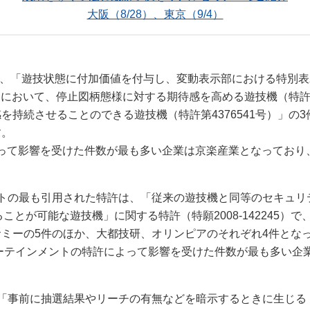
大阪（8/28）、東京（9/4）
は、「遊技状態に付加価値を付与し、変動表示部における特別
ームにおいて、停止図柄態様に対する期待感を高める遊技機（特許第
持続させることのできる遊技機（特許第4376541号）」の3
す。
によって影響を受けた件数が最も多い企業は京楽産業となってお
トの最も引用された特許は、「従来の遊技機と同等のセキュリテ
ことが可能な遊技機」に関する特許（特願2008-142245）
ミーの5件のほか、大都技研、オリンピアのそれぞれ4件とな
ーテインメントの特許によって影響を受けた件数が最も多い企業
「事前に抽選結果やリーチの有無などを暗示するときに生じる