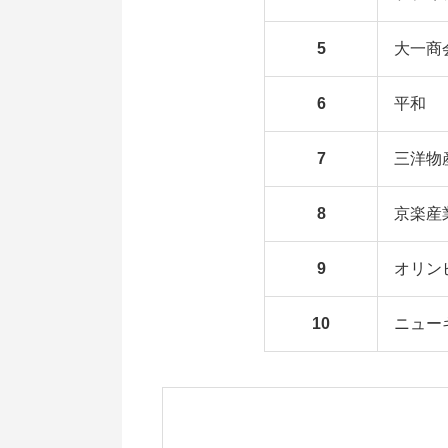
5
大一商
6
平和
7
三洋物
8
京楽産
9
オリン
10
ニュー