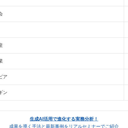
会
産
業
ピア
ギン
生成AI活用で進化する実務分析！
成果を導く手法と最新事例をリアルセミナーでご紹介