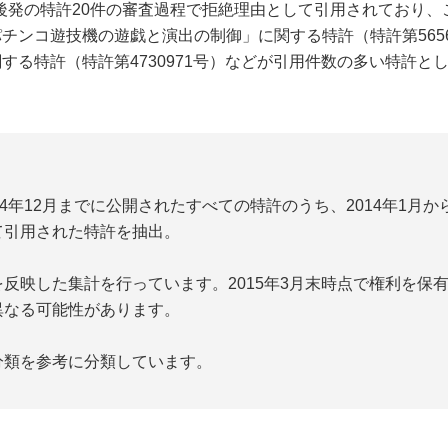
で、後発の特許20件の審査過程で拒絶理由として引用されており、こ
チンコ遊技機の遊戯と演出の制御」に関する特許（特許第5656
する特許（特許第4730971号）などが引用件数の多い特許と
】
4年12月までに公開されたすべての特許のうち、2014年1月か
て引用された特許を抽出。
映した集計を行っています。2015年3月末時点で権利を保
異なる可能性があります。
類を参考に分類しています。