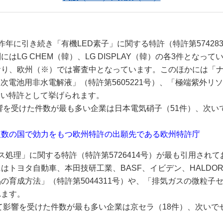
年に引き続き「有機LED素子」に関する特許（特許第57428
はLG CHEM（韓）、LG DISPLAY（韓）の各3件となっ
おり、欧州（※）では審査中となっています。このほかには「
オン二次電池用非水電解液」（特許第5605221号）、「極端紫
の多い特許として挙げられます。
を受けた件数が最も多い企業は日本電気硝子（51件）、次いでC
複数の国で効力をもつ欧州特許の出願先である欧州特許庁
処理」に関する特許（特許第5726414号）が最も引用されて
トヨタ自動車、本田技研工業、BASF、イビデン、HALDOR 
育成方法」（特許第5044311号）や、「排気ガスの微粒子セン
れます。
て影響を受けた件数が最も多い企業は京セラ（18件）、次いで