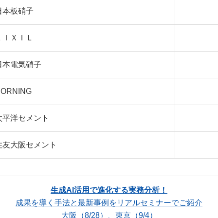
日本板硝子
ＬＩＸＩＬ
日本電気硝子
ORNING
太平洋セメント
住友大阪セメント
生成AI活用で進化する実務分析！
成果を導く手法と最新事例をリアルセミナーでご紹介
大阪（8/28）、東京（9/4）