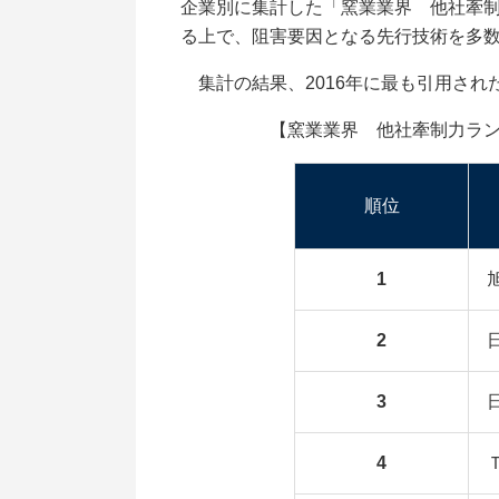
企業別に集計した「窯業業界 他社牽制
る上で、阻害要因となる先行技術を多
集計の結果、2016年に最も引用され
【窯業業界 他社牽制力ランキング
順位
1
2
3
4