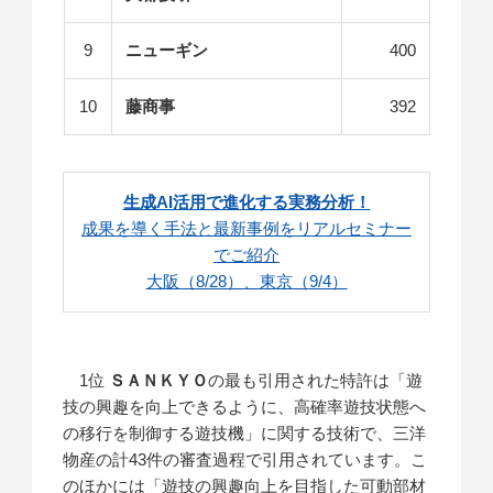
9
ニューギン
400
10
藤商事
392
生成AI活用で進化する実務分析！
成果を導く手法と最新事例をリアルセミナー
でご紹介
大阪（8/28）、東京（9/4）
1位
ＳＡＮＫＹＯ
の最も引用された特許は「遊
技の興趣を向上できるように、高確率遊技状態へ
の移行を制御する遊技機」に関する技術で、三洋
物産の計43件の審査過程で引用されています。こ
のほかには「遊技の興趣向上を目指した可動部材