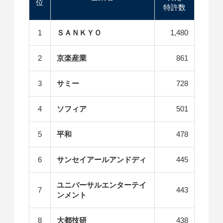
位
特許数
1
ＳＡＮＫＹＯ
1,480
2
京楽産業
861
3
サミー
728
4
ソフィア
501
5
平和
478
6
サンセイアールアンドディ
445
ユニバーサルエンターテイ
7
443
ンメント
8
大都技研
438