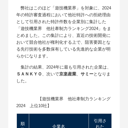
弊社はこのほど「遊技機業界」を対象に、2024
年の特許審査過程において他社特許への拒絶理由
として引用された特許件数を企業別に集計した
「遊技機業界 他社牽制力ランキング2024」をま
とめました。この集計により、直近の技術開発に
おいて競合他社が権利化する上で、阻害要因とな
る先行技術を多数保有している先進的な企業が明
らかになります。
集計の結果、2024年に最も引用された企業は、
ＳＡＮＫＹＯ
、次いで
京楽産業
、
サミー
となりま
した。
【遊技機業界 他社牽制力ランキング
2024 上位10社】
引用さ
順
企業名
れた