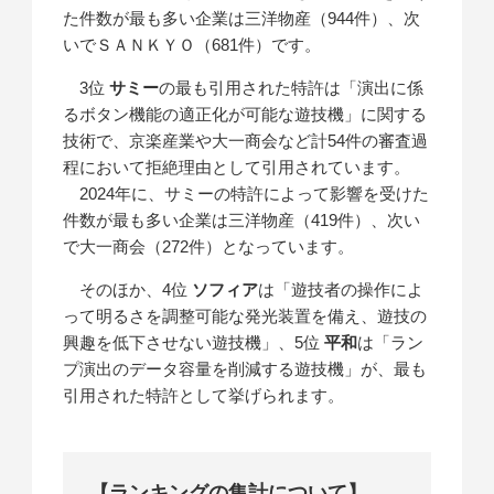
た件数が最も多い企業は三洋物産（944件）、次
いでＳＡＮＫＹＯ（681件）です。
3位
サミー
の最も引用された特許は「演出に係
るボタン機能の適正化が可能な遊技機」に関する
技術で、京楽産業や大一商会など計54件の審査過
程において拒絶理由として引用されています。
2024年に、サミーの特許によって影響を受けた
件数が最も多い企業は三洋物産（419件）、次い
で大一商会（272件）となっています。
そのほか、4位
ソフィア
は「遊技者の操作によ
って明るさを調整可能な発光装置を備え、遊技の
興趣を低下させない遊技機」、5位
平和
は「ラン
プ演出のデータ容量を削減する遊技機」が、最も
引用された特許として挙げられます。
【ランキングの集計について】