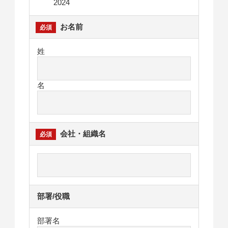
2024
お名前
姓
名
会社・組織名
部署/役職
部署名