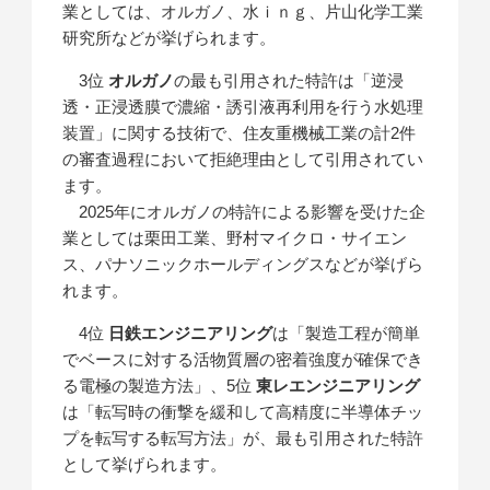
業としては、オルガノ、水ｉｎｇ、片山化学工業
研究所などが挙げられます。
3位
オルガノ
の最も引用された特許は「逆浸
透・正浸透膜で濃縮・誘引液再利用を行う水処理
装置」に関する技術で、住友重機械工業の計2件
の審査過程において拒絶理由として引用されてい
ます。
2025年にオルガノの特許による影響を受けた企
業としては栗田工業、野村マイクロ・サイエン
ス、パナソニックホールディングスなどが挙げら
れます。
4位
日鉄エンジニアリング
は「製造工程が簡単
でベースに対する活物質層の密着強度が確保でき
る電極の製造方法」、5位
東レエンジニアリング
は「転写時の衝撃を緩和して高精度に半導体チッ
プを転写する転写方法」が、最も引用された特許
として挙げられます。