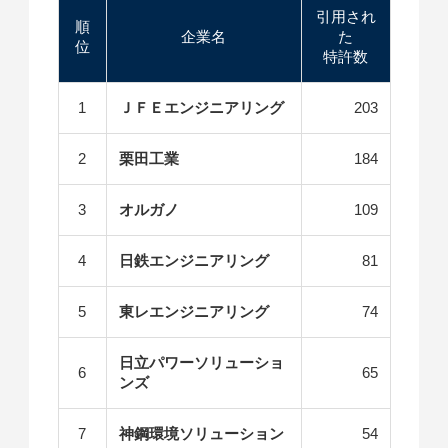
引用され
順
企業名
た
位
特許数
1
ＪＦＥエンジニアリング
203
2
栗田工業
184
3
オルガノ
109
4
日鉄エンジニアリング
81
5
東レエンジニアリング
74
日立パワーソリューショ
6
65
ンズ
7
神鋼環境ソリューション
54