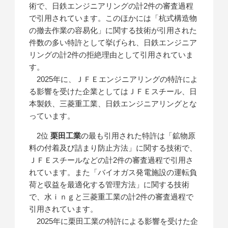
術で、日鉄エンジニアリングの計2件の審査過程
で引用されています。このほかには「杭式構造物
の撤去作業の容易化」に関する技術が引用された
件数の多い特許として挙げられ、日鉄エンジニア
リングの計2件の拒絶理由として引用されていま
す。
2025年に、ＪＦＥエンジニアリングの特許によ
る影響を受けた企業としてはＪＦＥスチール、日
本製鉄、三菱重工業、日鉄エンジニアリングとな
っています。
2位
栗田工業
の最も引用された特許は「鉱物原
料の付着及び詰まり防止方法」に関する技術で、
ＪＦＥスチールなどの計2件の審査過程で引用さ
れています。また「バイオガス発電施設の運転負
荷と収益を最適化する管理方法」に関する技術
で、水ｉｎｇと三菱重工業の計2件の審査過程で
引用されています。
2025年に栗田工業の特許による影響を受けた企