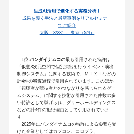
生成AI活用で進化する実務分析！
成果を導く手法と最新事例をリアルセミナー
でご紹介
大阪（8/28）、東京（9/4）
1位
バンダイナムコ
の最も引用された特許は
「仮想3次元空間で個別演出を行うイベント演出
制御システム」に関する技術で、ＭＩＸＩなどの
計4件の審査過程で引用されています。このほか
「視聴者が競技者とのつながりを感じられるゲー
ムシステム」に関する技術が引用された件数の多
い特許として挙げられ、グリーホールディングス
などの計4件の拒絶理由として引用されていま
す。
2025年にバンダイナムコの特許による影響を受
けた企業としてはカプコン、コロプラ、