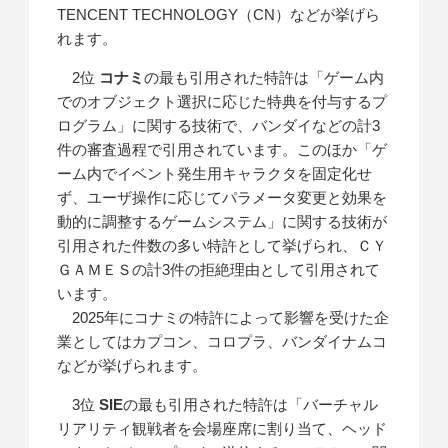
TENCENT TECHNOLOGY（CN）などが挙げら
れます。
2位
コナミ
の最も引用された特許は「ゲーム内
でのオブジェクト選択に応じた特典を付与するプ
ログラム」に関する技術で、バンダイなどの計3
件の審査過程で引用されています。このほか「ゲ
ーム内でイベント発生用キャラクタを固定化せ
ず、ユーザ操作に応じてパラメータ変更と効果を
動的に調整するゲームシステム」に関する技術が
引用された件数の多い特許として挙げられ、ＣＹ
ＧＡＭＥＳの計3件の拒絶理由として引用されて
います。
2025年にコナミの特許によって影響を受けた企
業としてはカプコン、コロプラ、バンダイナムコ
などが挙げられます。
3位
SIE
の最も引用された特許は「バーチャル
リアリティ観戦者を会場座席に割り当て、ヘッド