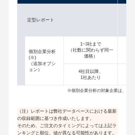
定型レポート
1
1~3社まで
（社数に関わらず同一
＋
個別企業分析
価格）
(※)
（追加オプシ
ョン）
4社目以降、
＋
1社あたり
※個別企業分析の対象企業は、特許
（注）レポートは弊社データベースにおける最新
の収録範囲に基づき作成いたします。
そのため、ご注文のタイミングによっては上記ラ
ンキングと順位、値が異なる可能性があります。