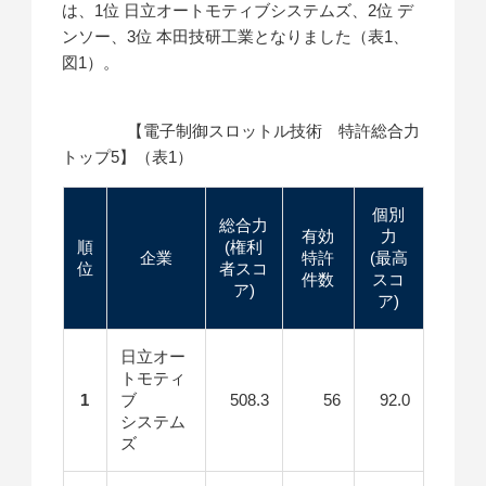
は、1位 日立オートモティブシステムズ、2位 デ
ンソー、3位 本田技研工業となりました（表1、
図1）。
【電子制御スロットル技術 特許総合力
トップ5】（表1）
個別
総合力
有効
力
順
(権利
企業
特許
(最高
位
者スコ
件数
スコ
ア)
ア)
日立オー
トモティ
1
ブ
508.3
56
92.0
システム
ズ