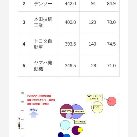
2
デンソー
442.0
91
84.9
本田技研
3
400.0
129
70.0
工業
トヨタ自
4
393.6
140
74.5
動車
ヤマハ発
5
346.5
28
71.0
動機