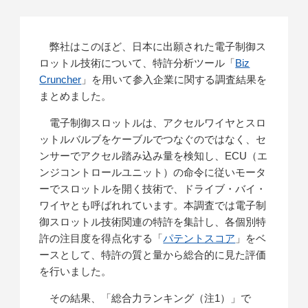
弊社はこのほど、日本に出願された電子制御ス
ロットル技術について、特許分析ツール「
Biz
Cruncher
」を用いて参入企業に関する調査結果を
まとめました。
電子制御スロットルは、アクセルワイヤとスロ
ットルバルブをケーブルでつなぐのではなく、セ
ンサーでアクセル踏み込み量を検知し、ECU（エ
ンジコントロールユニット）の命令に従いモータ
ーでスロットルを開く技術で、ドライブ・バイ・
ワイヤとも呼ばれれています。本調査では電子制
御スロットル技術関連の特許を集計し、各個別特
許の注目度を得点化する「
パテントスコア
」をベ
ースとして、特許の質と量から総合的に見た評価
を行いました。
その結果、「総合力ランキング（注1）」で