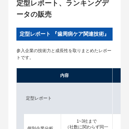
定型レポート、ランキングデ
ータの販売
定型レポート 『歯周病ケア関連技術』
参入企業の技術力と成長性を取りまとめたレポー
トです。
内容
価格
定型レポート
1
1~3社まで
（社数に関わらず同一
＋
個別企業分析