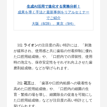
生成AI活用で進化する実務分析！
成果を導く手法と最新事例をリアルセミナー
でご紹介
大阪（8/28）、東京（9/4）
1位
ライオン
の注目度の高い特許には、「刺激
が緩和され、使用感と共に歯垢の付着抑制に優れ
た口腔用組成物」や、「口腔内での滞留性、使用
時の泡立ち、保存安定性をそれぞれ向上させた歯
磨剤組成物」などが挙げられます。
2位
花王
は、「歯茎や口腔内粘膜への吸着性を
高めた口腔用組成物」や、「口腔内の細菌の生
育・繁殖の場を壊し、細菌除去の促進を可能にし
た口腔用組成物」などが注目度の高い特許として
挙げられます。