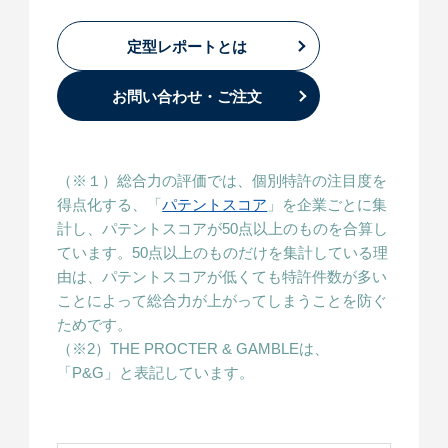
定型レポートとは
お問い合わせ・ご注文
（※１）総合力の評価では、個別特許の注目度を
得点化する、「
パテントスコア
」を企業ごとに集
計し、パテントスコアが50点以上のものを合算し
ています。50点以上のものだけを集計している理
由は、パテントスコアが低くても特許件数が多い
ことによって総合力が上がってしまうことを防ぐ
ためです。
（※2）THE PROCTER & GAMBLEは、
「P&G」と表記しています。