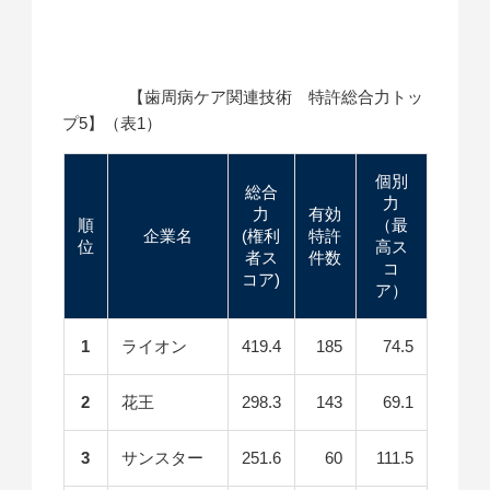
【歯周病ケア関連技術 特許総合力トッ
プ5】（表1）
個別
総合
力
力
有効
順
（最
企業名
(権利
特許
位
高ス
者ス
件数
コ
コア)
ア）
1
ライオン
419.4
185
74.5
2
花王
298.3
143
69.1
3
サンスター
251.6
60
111.5