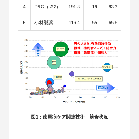
4
P&G（※2）
191.8
19
83.3
5
小林製薬
116.4
55
65.6
図1：歯周病ケア関連技術 競合状況