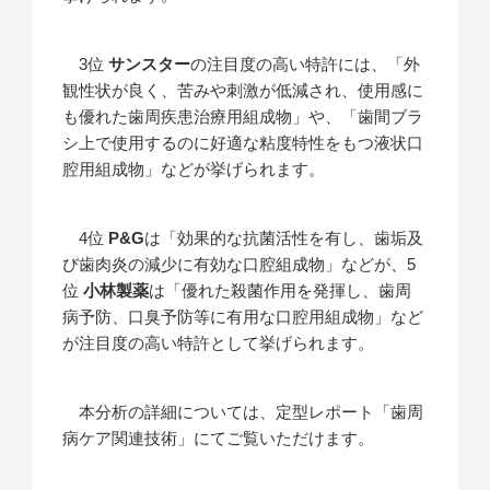
3位
サンスター
の注目度の高い特許には、「外
観性状が良く、苦みや刺激が低減され、使用感に
も優れた歯周疾患治療用組成物」や、「歯間ブラ
シ上で使用するのに好適な粘度特性をもつ液状口
腔用組成物」などが挙げられます。
4位
P&G
は「効果的な抗菌活性を有し、歯垢及
び歯肉炎の減少に有効な口腔組成物」などが、5
位
小林製薬
は「優れた殺菌作用を発揮し、歯周
病予防、口臭予防等に有用な口腔用組成物」など
が注目度の高い特許として挙げられます。
本分析の詳細については、定型レポート「歯周
病ケア関連技術」にてご覧いただけます。