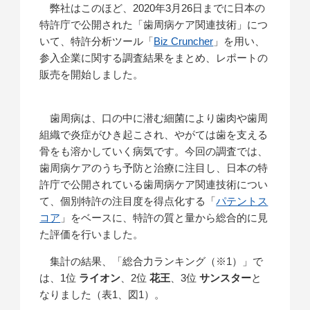
弊社はこのほど、2020年3月26日までに日本の
特許庁で公開された「歯周病ケア関連技術」につ
いて、特許分析ツール「
Biz Cruncher
」を用い、
参入企業に関する調査結果をまとめ、レポートの
販売を開始しました。
歯周病は、口の中に潜む細菌により歯肉や歯周
組織で炎症がひき起こされ、やがては歯を支える
骨をも溶かしていく病気です。今回の調査では、
歯周病ケアのうち予防と治療に注目し、日本の特
許庁で公開されている歯周病ケア関連技術につい
て、個別特許の注目度を得点化する「
パテントス
コア
」をベースに、特許の質と量から総合的に見
た評価を行いました。
集計の結果、「総合力ランキング（※1）」で
は、1位
ライオン
、2位
花王
、3位
サンスター
と
なりました（表1、図1）。