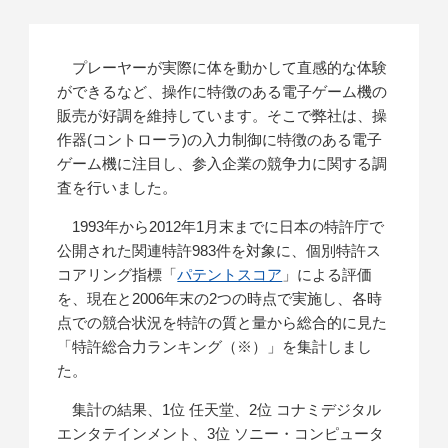
プレーヤーが実際に体を動かして直感的な体験
ができるなど、操作に特徴のある電子ゲーム機の
販売が好調を維持しています。そこで弊社は、操
作器(コントローラ)の入力制御に特徴のある電子
ゲーム機に注目し、参入企業の競争力に関する調
査を行いました。
1993年から2012年1月末までに日本の特許庁で
公開された関連特許983件を対象に、個別特許ス
コアリング指標「
パテントスコア
」による評価
を、現在と2006年末の2つの時点で実施し、各時
点での競合状況を特許の質と量から総合的に見た
「特許総合力ランキング（※）」を集計しまし
た。
集計の結果、1位 任天堂、2位 コナミデジタル
エンタテインメント、3位 ソニー・コンピュータ