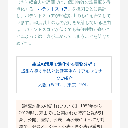
（※）総合力の評価では、個別特許の注目度を得
点化する「
パテントスコア
」を機関ごとに集計
し、パテントスコアが50点以上のものを合算して
います。50点以上のものだけを集計している理由
は、パテントスコアが低くても特許件数が多いこ
とによって総合力が上がってしまうことを防ぐた
めです。
生成AI活用で進化する実務分析！
成果を導く手法と最新事例をリアルセミナー
でご紹介
大阪（8/28）、東京（9/4）
【調査対象の特許群について】 1993年から
2012年1月末までに公開された特許公報が対
象。公開、登録、公表、再公表のすべてが対
象で、登録と、公開・公表・再公表が重複し