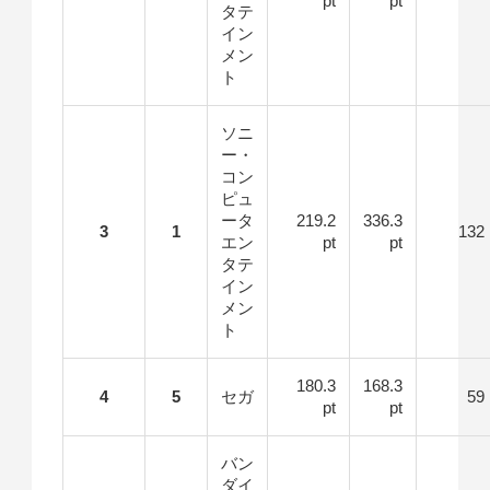
pt
pt
タテ
イン
メン
ト
ソニ
ー・
コン
ピュ
ータ
219.2
336.3
3
1
132
エン
pt
pt
タテ
イン
メン
ト
180.3
168.3
4
5
セガ
59
pt
pt
バン
ダイ