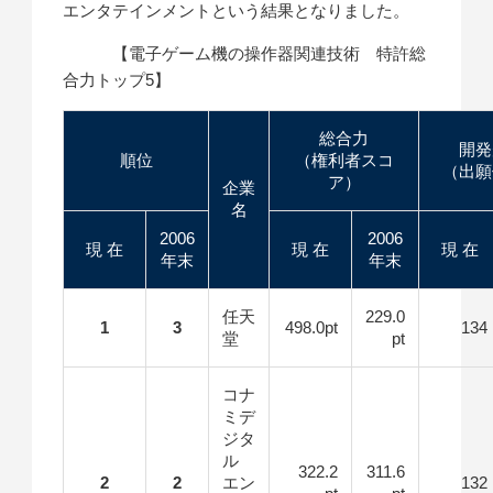
エンタテインメントという結果となりました。
【電子ゲーム機の操作器関連技術 特許総
合力トップ5】
総合力
開発
順位
（権利者スコ
（出願
ア）
企業
名
2006
2006
現 在
現 在
現 在
年末
年末
任天
229.0
1
3
498.0pt
134
堂
pt
コナ
ミデ
ジタ
ル
322.2
311.6
2
2
エン
132