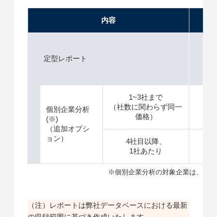
内容
価格
定型レポート
1
1~3社まで
（社数に関わらず同一
＋
個別企業分析
価格）
(※)
（追加オプシ
ョン）
4社目以降、
＋
1社あたり
※個別企業分析の対象企業は、特許
（注）レポートは弊社データベースにおける最新
の収録範囲に基づき作成いたします。