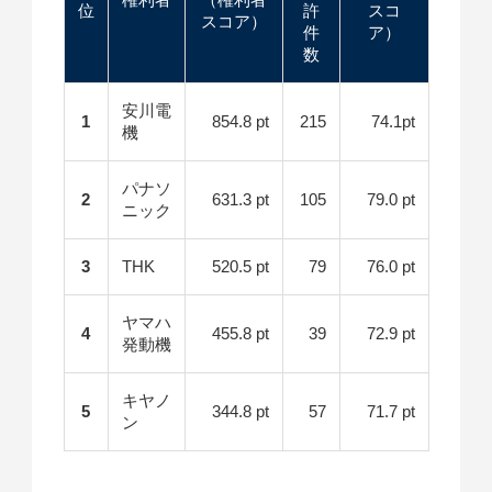
位
許
スコ
スコア）
件
ア）
数
安川電
1
854.8 pt
215
74.1pt
機
パナソ
2
631.3 pt
105
79.0 pt
ニック
3
THK
520.5 pt
79
76.0 pt
ヤマハ
4
455.8 pt
39
72.9 pt
発動機
キヤノ
5
344.8 pt
57
71.7 pt
ン