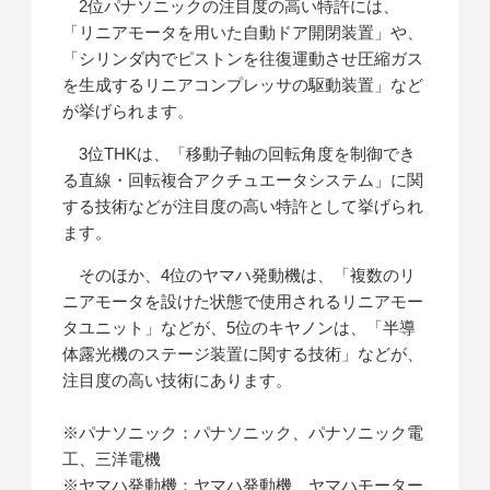
2位パナソニックの注目度の高い特許には、
「リニアモータを用いた自動ドア開閉装置」や、
「シリンダ内でピストンを往復運動させ圧縮ガス
を生成するリニアコンプレッサの駆動装置」など
が挙げられます。
3位THKは、「移動子軸の回転角度を制御でき
る直線・回転複合アクチュエータシステム」に関
する技術などが注目度の高い特許として挙げられ
ます。
そのほか、4位のヤマハ発動機は、「複数のリ
ニアモータを設けた状態で使用されるリニアモー
タユニット」などが、5位のキヤノンは、「半導
体露光機のステージ装置に関する技術」などが、
注目度の高い技術にあります。
※パナソニック：パナソニック、パナソニック電
工、三洋電機
※ヤマハ発動機：ヤマハ発動機、ヤマハモーター