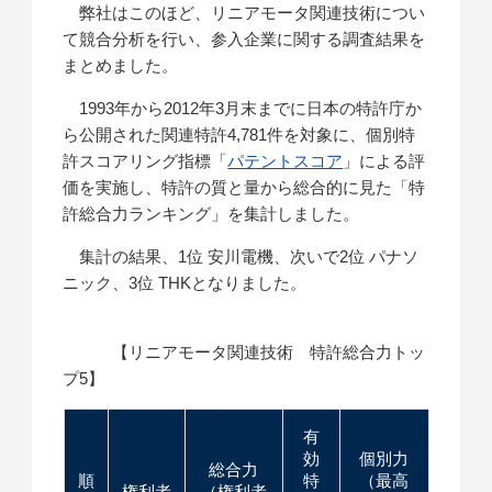
弊社はこのほど、リニアモータ関連技術につい
て競合分析を行い、参入企業に関する調査結果を
まとめました。
1993年から2012年3月末までに日本の特許庁か
ら公開された関連特許4,781件を対象に、個別特
許スコアリング指標「
パテントスコア
」による評
価を実施し、特許の質と量から総合的に見た「特
許総合力ランキング」を集計しました。
集計の結果、1位 安川電機、次いで2位 パナソ
ニック、3位 THKとなりました。
【リニアモータ関連技術 特許総合力トッ
プ5】
有
効
個別力
総合力
順
特
（最高
権利者
（権利者