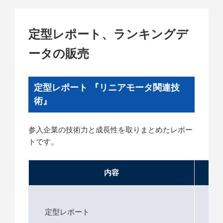
定型レポート、ランキングデ
ータの販売
定型レポート 『リニアモータ関連技
術』
参入企業の技術力と成長性を取りまとめたレポー
トです。
内容
価格
定型レポート
1