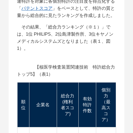
連特許を対象に各個別特許の注目度を得点化する
「
パテントスコア
」をベースとして、特許の質と
量から総合的に見たランキングを作成しました。
その結果、「総合力ランキング（※１）」で
は、1位 PHILIPS、2位島津製作所、3位キヤノン
メディカルシステムズとなりました（表１、図
1）。
【核医学検査装置関連技術 特許総合力
トップ5】（表1）
個別
総合力
力
有効
順
(権利
（最
企業名
特許
位
者スコ
高ス
件数
ア)
コ
ア）