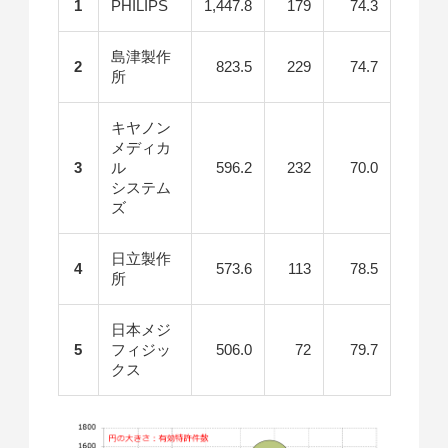
1
PHILIPS
1,447.8
179
74.3
島津製作
2
823.5
229
74.7
所
キヤノン
メディカ
3
ル
596.2
232
70.0
システム
ズ
日立製作
4
573.6
113
78.5
所
日本メジ
5
フィジッ
506.0
72
79.7
クス