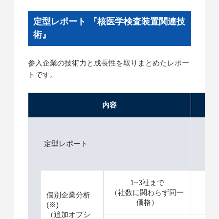
定型レポート 『核医学検査装置関連技
術』
参入企業の技術力と成長性を取りまとめたレポー
トです。
内容
価格
定型レポート
1
1~3社まで
（社数に関わらず同一
＋
個別企業分析
価格）
(※)
（追加オプシ