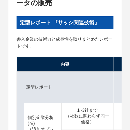
ータの販売
定型レポート 『サッシ関連技術』
参入企業の技術力と成長性を取りまとめたレポー
トです。
内容
価格
定型レポート
1
1~3社まで
（社数に関わらず同一
＋
個別企業分析
価格）
(※)
（追加オプシ