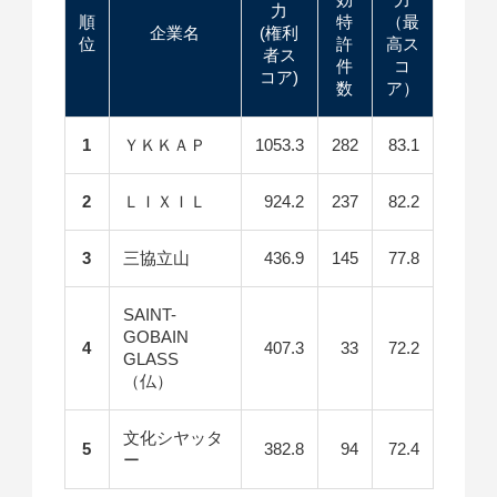
力
順
特
（最
企業名
(権利
位
許
高ス
者ス
件
コ
コア)
数
ア）
1
ＹＫＫＡＰ
1053.3
282
83.1
2
ＬＩＸＩＬ
924.2
237
82.2
3
三協立山
436.9
145
77.8
SAINT-
GOBAIN
4
407.3
33
72.2
GLASS
（仏）
文化シヤッタ
5
382.8
94
72.4
ー