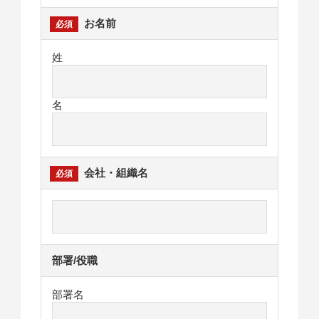
お名前
姓
名
会社・組織名
部署/役職
部署名