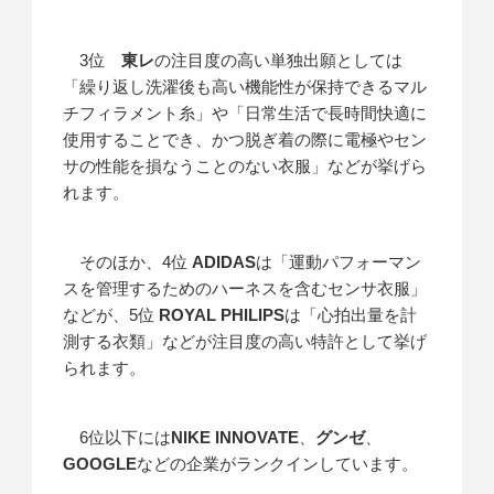
3位
東レ
の注目度の高い単独出願としては
「繰り返し洗濯後も高い機能性が保持できるマル
チフィラメント糸」や「日常生活で長時間快適に
使用することでき、かつ脱ぎ着の際に電極やセン
サの性能を損なうことのない衣服」などが挙げら
れます。
そのほか、4位
ADIDAS
は「運動パフォーマン
スを管理するためのハーネスを含むセンサ衣服」
などが、5位
ROYAL PHILIPS
は「心拍出量を計
測する衣類」などが注目度の高い特許として挙げ
られます。
6位以下には
NIKE INNOVATE
、
グンゼ
、
GOOGLE
などの企業がランクインしています。