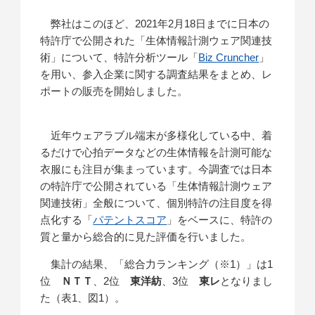
弊社はこのほど、2021年2月18日までに日本の
特許庁で公開された「生体情報計測ウェア関連技
術」について、特許分析ツール「
Biz Cruncher
」
を用い、参入企業に関する調査結果をまとめ、レ
ポートの販売を開始しました。
近年ウェアラブル端末が多様化している中、着
るだけで心拍データなどの生体情報を計測可能な
衣服にも注目が集まっています。今調査では日本
の特許庁で公開されている「生体情報計測ウェア
関連技術」全般について、個別特許の注目度を得
点化する「
パテントスコア
」をベースに、特許の
質と量から総合的に見た評価を行いました。
集計の結果、「総合力ランキング（※1）」は1
位
ＮＴＴ
、2位
東洋紡
、3位
東レ
となりまし
た（表1、図1）。