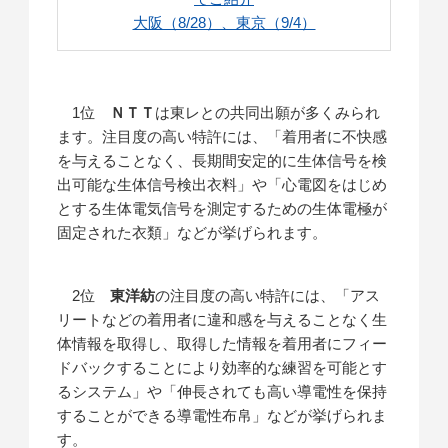
大阪（8/28）、東京（9/4）
1位
ＮＴＴ
は東レとの共同出願が多くみられ
ます。注目度の高い特許には、「着用者に不快感
を与えることなく、長期間安定的に生体信号を検
出可能な生体信号検出衣料」や「心電図をはじめ
とする生体電気信号を測定するための生体電極が
固定された衣類」などが挙げられます。
2位
東洋紡
の注目度の高い特許には、「アス
リートなどの着用者に違和感を与えることなく生
体情報を取得し、取得した情報を着用者にフィー
ドバックすることにより効率的な練習を可能とす
るシステム」や「伸長されても高い導電性を保持
することができる導電性布帛」などが挙げられま
す。