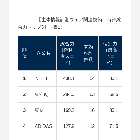
【生体情報計測ウェア関連技術 特許総
合力トップ5】（表1）
総合力
個別力
有効
順
(権利
（最高
企業名
特許
位
者スコ
スコ
件数
ア)
ア）
1
ＮＴＴ
438.4
54
89.1
2
東洋紡
284.0
63
68.5
3
東レ
169.2
16
89.1
4
ADIDAS
127.8
12
71.5