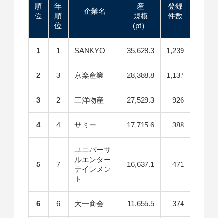
順
年
産
登録
企業名
位
順
規模
件数
位
(pt）
1
1
SANKYO
35,628.3
1,239
2
3
京楽産業
28,388.8
1,137
3
2
三洋物産
27,529.3
926
4
4
サミー
17,715.6
388
ユニバーサ
ルエンター
5
7
16,637.1
471
テインメン
ト
6
6
大一商会
11,655.5
374