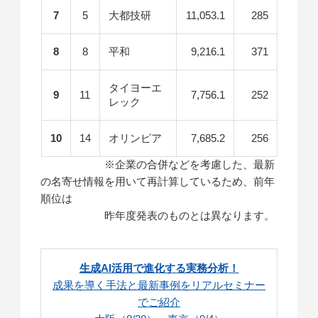
7
5
大都技研
11,053.1
285
8
8
平和
9,216.1
371
タイヨーエ
9
11
7,756.1
252
レック
10
14
オリンピア
7,685.2
256
※企業の合併などを考慮した、最新
の名寄せ情報を用いて再計算しているため、前年
順位は
昨年度発表のものとは異なります。
生成AI活用で進化する実務分析！
成果を導く手法と最新事例をリアルセミナー
でご紹介