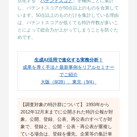
点化する「
パテントスコア
」を機関ごとに集計
し、パテントスコアが50点以上のものを合算して
います。50点以上のものだけを集計している理由
は、パテントスコアが低くても特許件数が多いこ
とによって総合力が上がってしまうことを防ぐた
めです。
生成AI活用で進化する実務分析！
成果を導く手法と最新事例をリアルセミナー
でご紹介
大阪（8/28）、東京（9/4）
【調査対象の特許群について】 1993年から
2012年12月末までに公開された特許公報が対
象。公開、登録、公表、再公表のすべてが対
象で、登録と、公開・公表・再公表が重複し
ている場合は、登録を優先。企業等の集計単