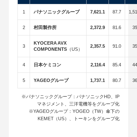
1
パナソニックグループ
7,621.1
87.7
1,5
2
村田製作所
2,372.9
81.6
3
KYOCERA AVX
3
2,357.5
91.0
3
COMPONENTS
（US）
4
日本ケミコン
2,116.4
85.4
4
5
YAGEOグループ
1,737.1
80.7
3
※パナソニックグループ：パナソニックHD、IP
マネジメント、三洋電機等をグループ化
※YAGEOグループ：YOGEO（TW）傘下の
KEMET（US）、トーキンをグループ化