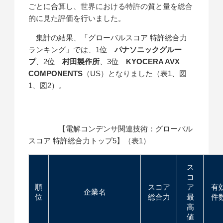
ごとに合算し、世界における特許の質と量を総合
的に見た評価を行いました。
集計の結果、「グローバルスコア 特許総合力
ランキング」では、1位
パナソニックグルー
プ
、2位
村田製作所
、3位
KYOCERA AVX
COMPONENTS
（US）となりました（表1、図
1、図2）。
【電解コンデンサ関連技術：グローバル
スコア 特許総合力トップ5】（表1）
ス
コ
順
スコア
ア
有
企業名
位
総合力
最
件
高
値