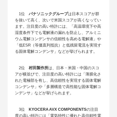
1位
パナソニックグループ
は日本スコアが群
を抜いて高く、次いで米国スコアが高くなってい
ます。注目度の高い特許には、「高温環境下や高
湿度条件下でも電解液の漏れを防止し、アルミニ
ウム電解コンデンサの信頼性を高める電解液」や
「低ESR（等価直列抵抗）と低残留電流を実現す
る固体電解コンデンサ」などが挙げられます。
2位
村田製作所
は、日本・米国・中国のスコ
アが横並びで、注目度の高い特許には「薄膜化さ
れた電極部を有し、高信頼性を実現する固体電解
コンデンサ」や「多層構造で高性能な固体電解コ
ンデンサ」などが挙げられます。
3位
KYOCERA AVX COMPONENTS
の注目
度の高い特許には「電気特性に優れた高信頼性電