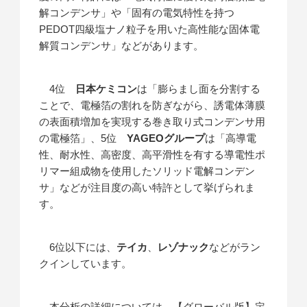
解コンデンサ」や「固有の電気特性を持つ
PEDOT四級塩ナノ粒子を用いた高性能な固体電
解質コンデンサ」などがあります。
4位
日本ケミコン
は「膨らまし面を分割する
ことで、電極箔の割れを防ぎながら、誘電体薄膜
の表面積増加を実現する巻き取り式コンデンサ用
の電極箔」、5位
YAGEOグループ
は「高導電
性、耐水性、高密度、高平滑性を有する導電性ポ
リマー組成物を使用したソリッド電解コンデン
サ」などが注目度の高い特許として挙げられま
す。
6位以下には、
テイカ
、
レゾナック
などがラン
クインしています。
本分析の詳細については、【グローバル版】定