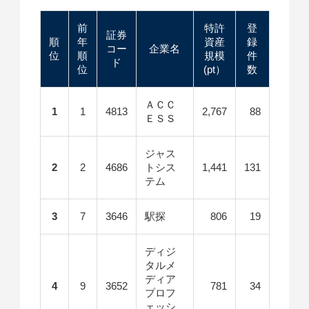
前
特許
登
証券
順
年
資産
録
コー
企業名
位
順
規模
件
ド
位
(pt）
数
ＡＣＣ
1
1
4813
2,767
88
ＥＳＳ
ジャス
2
2
4686
トシス
1,441
131
テム
3
7
3646
駅探
806
19
ディジ
タルメ
ディア
4
9
3652
781
34
プロフ
ェッシ