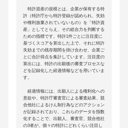
特許資産の規模とは、企業が保有する特
許（特許庁から特許登録が認められ、失効
や権利放棄されていないもの）を「特許資
産」としてとらえ、その総合力を判断する
ための指標です。特許1件ごとに注目度に
基づくスコアを算出した上で、それに特許
失効までの残存期間を掛け合わせ、企業ご
とに合計得点を集計しています。注目度の
算出には、特許の出願後の審査プロセスな
どを記録化した経過情報などを用いていま
す。
経過情報には、出願人による権利化への
意欲や、特許庁審査官による審査結果、競
合他社によるけん制行為などのアクション
が記録されており、これらのデータを指数
化することで、出願人、審査官、競合他社
の3者が、個々の特許にどれくらい注目し