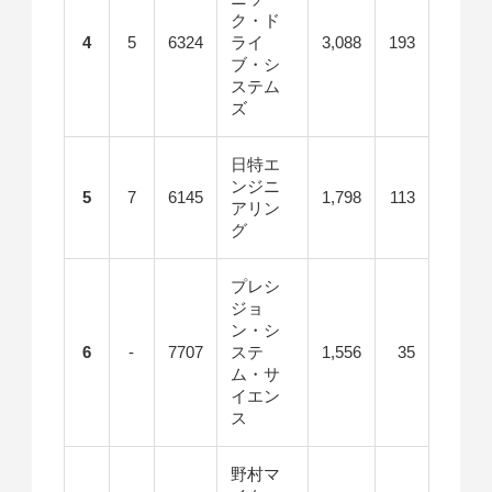
ク・ド
4
5
6324
ライ
3,088
193
ブ・シ
ステム
ズ
日特エ
ンジニ
5
7
6145
1,798
113
アリン
グ
プレシ
ジョ
ン・シ
6
-
7707
ステ
1,556
35
ム・サ
イエン
ス
野村マ