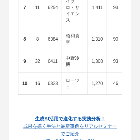
イク
7
11
6254
ロ・サ
1,411
93
イエン
ス
昭和真
8
8
6384
1,310
90
空
中野冷
9
32
6411
1,308
93
機
ローツ
10
16
6323
1,270
46
ェ
生成AI活用で進化する実務分析！
成果を導く手法と最新事例をリアルセミナー
でご紹介