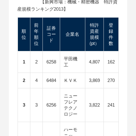
【新興市場：機械・精密機器 特許資
産規模ランキング2013】
前
特許
登
証券
順
年
資産
録
コー
企業名
位
順
規模
件
ド
位
(pt）
数
平田機
1
2
6258
4,807
162
工
2
4
6484
ＫＶＫ
3,869
270
ニュー
フレア
3
3
6256
3,822
241
テクノ
ロジー
ハーモ
ニッ