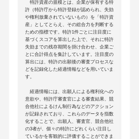
特許資産の規模とは、企業が保有する特
許（特許庁から特許登録が認められ、失効
や権利放棄されていないもの）を「特許資
産」としてとらえ、その総合力を判断する
ための指標です。特許1件ごとに注目度に
基づくスコアを算出した上で、それに特許
失効までの残存期間を掛け合わせ、企業ご
とに合計得点を集計しています。注目度の
算出には、特許の出願後の審査プロセスな
どを記録化した経過情報などを用いていま
す。
経過情報には、出願人による権利化への
意欲や、特許庁審査官による審査結果、競
合他社によるけん制行為などのアクション
が記録されており、これらのデータを指数
化することで、出願人、審査官、競合他社
の3者が、個々の特許にどれくらい注目し
ているかを客観的に評価することができま