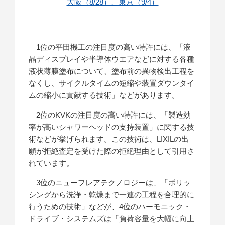
大阪（8/28）、東京（9/4）
1位の平田機工の注目度の高い特許には、「液
晶ディスプレイや半導体ウエアなどに対する各種
液状薄膜塗布について、塗布前の異物検出工程を
なくし、サイクルタイムの短縮や装置ダウンタイ
ムの縮小に貢献する技術」などがあります。
2位のKVKの注目度の高い特許には、「製造効
率が高いシャワーヘッドの支持装置」に関する技
術などが挙げられます。この技術は、LIXILの出
願が拒絶査定を受けた際の拒絶理由として引用さ
れています。
3位のニューフレアテクノロジーは、「ポリッ
シングから洗浄・乾燥まで一連の工程を合理的に
行うための技術」などが、4位のハーモニック・
ドライブ・システムズは「負荷容量を大幅に向上