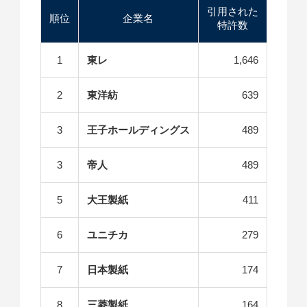
引用された
順位
企業名
特許数
1
東レ
1,646
2
東洋紡
639
3
王子ホールディングス
489
3
帝人
489
5
大王製紙
411
6
ユニチカ
279
7
日本製紙
174
8
三菱製紙
164