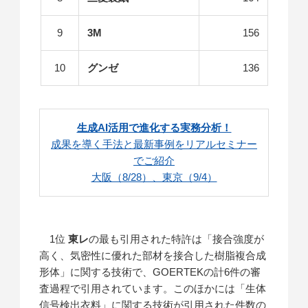
9
3M
156
10
グンゼ
136
生成AI活用で進化する実務分析！
成果を導く手法と最新事例をリアルセミナー
でご紹介
大阪（8/28）、東京（9/4）
1位
東レ
の最も引用された特許は「接合強度が
高く、気密性に優れた部材を接合した樹脂複合成
形体」に関する技術で、GOERTEKの計6件の審
査過程で引用されています。このほかには「生体
信号検出衣料」に関する技術が引用された件数の