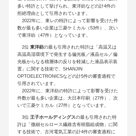
多い特許として挙げられ、東洋紡などの計4件の
拒絶理由として引用されています。
2022年に、東レの特許によって影響を受けた件
数が最も多い企業は三菱ケミカル（53件）、次い
で東洋紡（47件）となっています。
2位
東洋紡
の最も引用された特許は「高温又は
高温高湿環境下で発生する偏光板／液晶セル／偏
光板からなる積層体の反りを軽減した液晶表示装
置」に関する技術で、SHANJIN
OPTOELECTRONICSなどの計5件の審査過程で
引用されています。
2022年に、東洋紡の特許によって影響を受けた
件数が最も多い企業は、大日本印刷（27件）、次
いで三菱ケミカル（27件）となっています。
3位
王子ホールディングス
の最も引用された特
許は「微細セルロース繊維含有樹脂組成物」に関
する技術で、古河電気工業の計4件の審査過程に