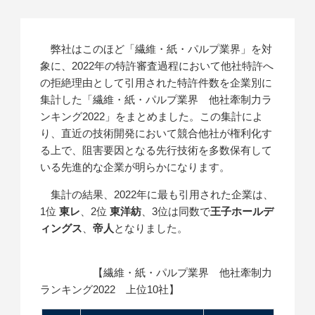
弊社はこのほど「繊維・紙・パルプ業界」を対
象に、2022年の特許審査過程において他社特許へ
の拒絶理由として引用された特許件数を企業別に
集計した「繊維・紙・パルプ業界 他社牽制力ラ
ンキング2022」をまとめました。この集計によ
り、直近の技術開発において競合他社が権利化す
る上で、阻害要因となる先行技術を多数保有して
いる先進的な企業が明らかになります。
集計の結果、2022年に最も引用された企業は、
1位
東レ
、2位
東洋紡
、3位は同数で
王子ホールデ
ィングス
、
帝人
となりました。
【繊維・紙・パルプ業界 他社牽制力
ランキング2022 上位10社】