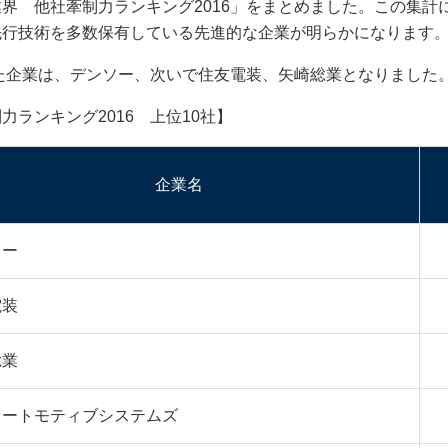
界 他社牽制力ランキング2016」をまとめました。この集計
先行技術を多数保有している先進的な企業が明らかになります
た企業は、デンソー、次いで住友電装、矢崎総業となりました
キング2016 上位10社】
企業名
ソー
電装
総業
オートモティブシステムズ