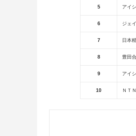
5
アイ
6
ジェ
7
日本
8
豊田
9
アイ
10
ＮＴ