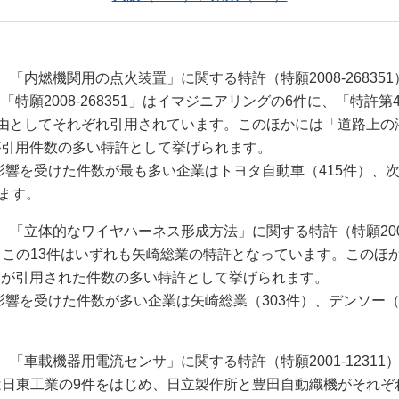
内燃機関用の点火装置」に関する特許（特願2008-26835
「特願2008-268351」はイマジニアリングの6件に、「特許第
理由としてそれぞれ引用されています。このほかには「道路上の
どが引用件数の多い特許として挙げられます。
影響を受けた件数が最も多い企業はトヨタ自動車（415件）、次
ます。
立体的なワイヤハーネス形成方法」に関する特許（特願2007-
この13件はいずれも矢崎総業の特許となっています。このほ
）などが引用された件数の多い特許として挙げられます。
影響を受けた件数が多い企業は矢崎総業（303件）、デンソー（
車載機器用電流センサ」に関する特許（特願2001-12311
日東工業の9件をはじめ、日立製作所と豊田自動織機がそれぞ