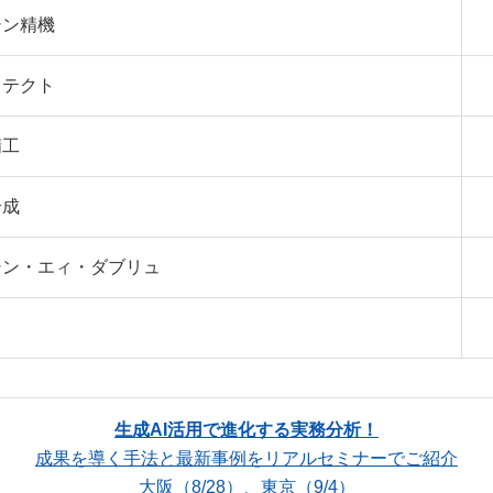
シン精機
イテクト
精工
合成
シン・エィ・ダブリュ
Ｎ
生成AI活用で進化する実務分析！
成果を導く手法と最新事例をリアルセミナーでご紹介
大阪（8/28）、東京（9/4）