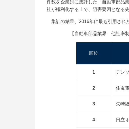
件数を企業別に集計した「自動車部品業
社が権利化する上で、阻害要因となる
集計の結果、2016年に最も引用され
【自動車部品業界 他社牽制力ラン
順位
1
デン
2
住友
3
矢崎
4
日立