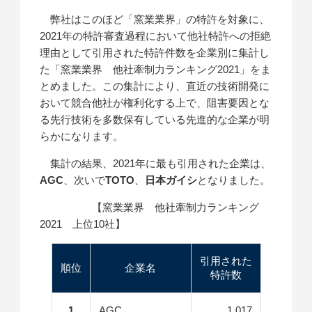
弊社はこのほど「窯業業界」の特許を対象に、
2021年の特許審査過程において他社特許への拒絶
理由として引用された特許件数を企業別に集計し
た「窯業業界 他社牽制力ランキング2021」をま
とめました。この集計により、直近の技術開発に
おいて競合他社が権利化する上で、阻害要因とな
る先行技術を多数保有している先進的な企業が明
らかになります。
集計の結果、2021年に最も引用された企業は、
AGC
、次いで
TOTO
、
日本ガイシ
となりました。
【窯業業界 他社牽制力ランキング
2021 上位10社】
引用された
順位
企業名
特許数
1
AGC
1,017