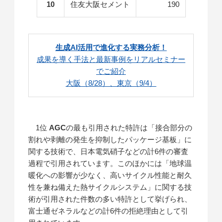
10
住友大阪セメント
190
生成AI活用で進化する実務分析！
成果を導く手法と最新事例をリアルセミナー
でご紹介
大阪（8/28）、東京（9/4）
1位
AGC
の最も引用された特許は「接合部分の
割れや剥離の発生を抑制したパッケージ基板」に
関する技術で、日本電気硝子などの計6件の審査
過程で引用されています。このほかには「地球温
暖化への影響が少なく、高いサイクル性能と耐久
性を兼ね備えた熱サイクルシステム」に関する技
術が引用された件数の多い特許として挙げられ、
富士通ゼネラルなどの計6件の拒絶理由として引