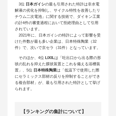
3位
日本ガイシ
の最も引用された特許は非水電
解液の劣化を抑制し、サイクル特性を改善したリ
チウム二次電池」に関する技術で、ダイキン工業
の計4件の審査過程において拒絶理由として引用
されています。
2021年に、日本ガイシの特許によって影響を受
けた件数が最も多い企業は、日本特殊陶業（32
件）で、次いで京セラ（31件）となっています。
そのほか、4位
LIXIL
は「吐出口から出る際の形
状の乱れを抑えた膜状装置とこれを備える浴槽装
置」、5位
日本特殊陶業
は「低温下で使用した際
にセラミックス部材の反りを抑制することができ
る複合部材」が、最も引用された特許として挙げ
られます。
【ランキングの集計について】