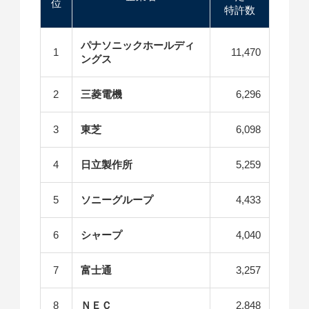
位
特許数
パナソニックホールディ
1
11,470
ングス
2
三菱電機
6,296
3
東芝
6,098
4
日立製作所
5,259
5
ソニーグループ
4,433
6
シャープ
4,040
7
富士通
3,257
8
ＮＥＣ
2,848