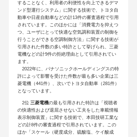
することなく、利用者の利便性を向上できるデマ
ンド型運行システム」に関する技術で、トヨタ自
動車や日産自動車などの計13件の審査過程で引用
されています。このほかには「消費電力を抑えつ
つ、ユーザにとって快適な空気調和装置の制御を
行うことができる空調制御方法」に関する技術が
引用された件数の多い特許として挙げられ、三菱
電機などの計9件の拒絶理由として引用されてい
ます。
2022年に、パナソニックホールディングスの特
許によって影響を受けた件数が最も多い企業は三
菱電機（441件）、次いでトヨタ自動車（281件）
となっています。
2位
三菱電機
の最も引用された特許は「視聴者
の快適性および退屈させない工夫をした車載情報
表示制御装置」に関する技術で、本田技研工業な
どの計8件の審査過程で引用されています。この
ほか「スケール（硬度成分、硫酸塩、ケイ酸成