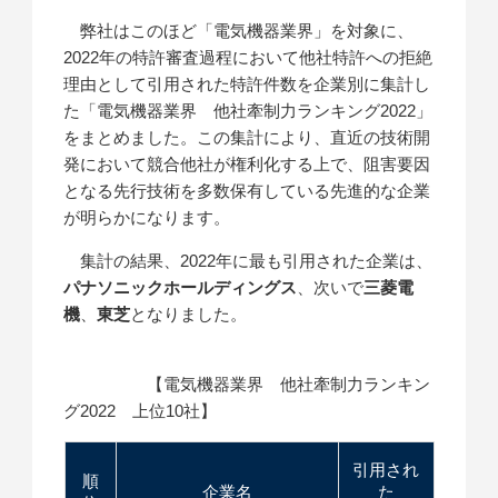
弊社はこのほど「電気機器業界」を対象に、
2022年の特許審査過程において他社特許への拒絶
理由として引用された特許件数を企業別に集計し
た「電気機器業界 他社牽制力ランキング2022」
をまとめました。この集計により、直近の技術開
発において競合他社が権利化する上で、阻害要因
となる先行技術を多数保有している先進的な企業
が明らかになります。
集計の結果、2022年に最も引用された企業は、
パナソニックホールディングス
、次いで
三菱電
機
、
東芝
となりました。
【電気機器業界 他社牽制力ランキン
グ2022 上位10社】
引用され
順
企業名
た