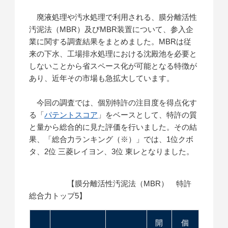
廃液処理や汚水処理で利用される、膜分離活性
汚泥法（MBR）及びMBR装置について、参入企
業に関する調査結果をまとめました。MBRは従
来の下水、工場排水処理における沈殿池を必要と
しないことから省スペース化が可能となる特徴が
あり、近年その市場も急拡大しています。
今回の調査では、個別特許の注目度を得点化す
る「
パテントスコア
」をベースとして、特許の質
と量から総合的に見た評価を行いました。その結
果、「総合力ランキング（※）」では、1位クボ
タ、2位 三菱レイヨン、3位 東レとなりました。
【膜分離活性汚泥法（MBR） 特許
総合力トップ5】
開
個