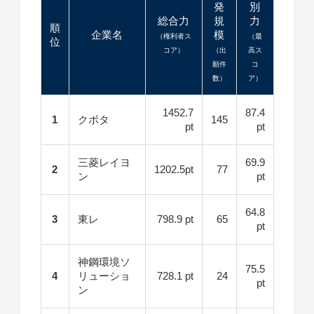
発
別
総合力
規
力
順
企業名
模
（権利者ス
（最
位
コア）
（出
高ス
願件
コ
数）
ア）
1452.7
87.4
1
クボタ
145
pt
pt
三菱レイヨ
69.9
2
1202.5pt
77
ン
pt
64.8
3
東レ
798.9 pt
65
pt
神鋼環境ソ
75.5
4
リューショ
728.1 pt
24
pt
ン