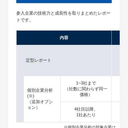
参入企業の技術力と成長性を取りまとめたレポー
トです。
内容
価格
定型レポート
1
1~3社まで
（社数に関わらず同一
＋
個別企業分析
価格）
(※)
（追加オプシ
ョン）
4社目以降、
＋
1社あたり
※個別企業分析の対象企業は、特許