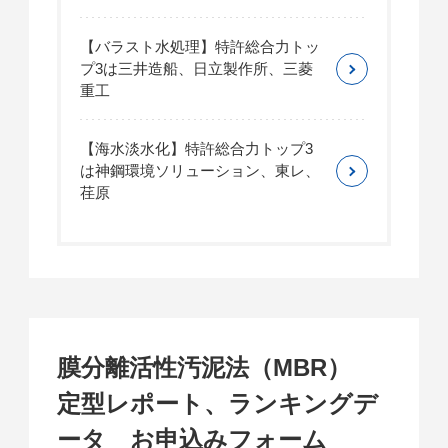
【バラスト水処理】特許総合力トッ
プ3は三井造船、日立製作所、三菱
重工
【海水淡水化】特許総合力トップ3
は神鋼環境ソリューション、東レ、
荏原
膜分離活性汚泥法（MBR）
定型レポート、ランキングデ
ータ お申込みフォーム