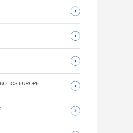
ICS EUROPE
学