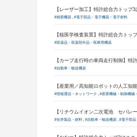
【レーザー加工】特許総合力トップ3
#精密機器 , #電子部品・電子機器・電子材料
【核医学検査装置】特許総合力トップ3
#医薬品・医薬部外品・医療用機器
【カーブ走行時の車両走行制御】特許
#自動車・輸送機器
【産業用／高知能ロボットの人工知能】特
#情報通信・ネットワーク , #産業機械・制御機械
【リチウムイオン二次電池 セパレー
#化学製品・材料 , #自動車・輸送機器 , #電子