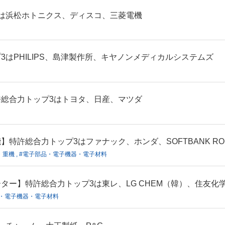
は浜松ホトニクス、ディスコ、三菱電機
はPHILIPS、島津製作所、キヤノンメディカルシステムズ
総合力トップ3はトヨタ、日産、マツダ
許総合力トップ3はファナック、ホンダ、SOFTBANK ROBOT
・重機 , #電子部品・電子機器・電子材料
ター】特許総合力トップ3は東レ、LG CHEM（韓）、住友化
部品・電子機器・電子材料