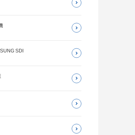
機
NG SDI
業