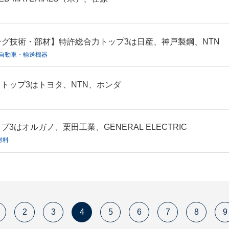
ング技術・部材】特許総合力トップ3は日産、神戸製鋼、NTN
 #自動車・輸送機器
トップ3はトヨタ、NTN、ホンダ
はオルガノ、栗田工業、GENERAL ELECTRIC
材料
2
3
4
5
6
7
8
9