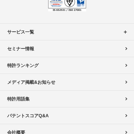
サービス一覧
セミナー情報
特許ランキング
メディア掲載&お知らせ
特許用語集
パテントスコアQ&A
会社概要