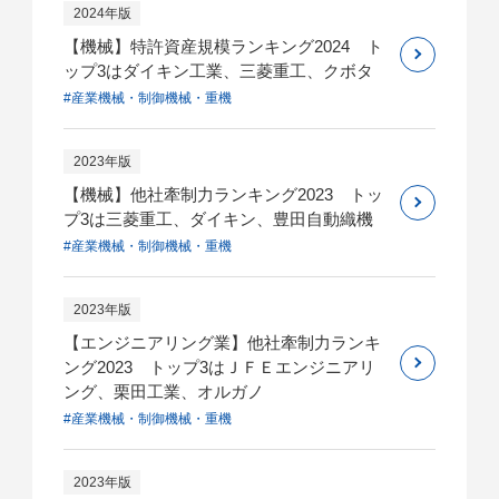
2024年版
【機械】特許資産規模ランキング2024 ト
ップ3はダイキン工業、三菱重工、クボタ
#産業機械・制御機械・重機
2023年版
【機械】他社牽制力ランキング2023 トッ
プ3は三菱重工、ダイキン、豊田自動織機
#産業機械・制御機械・重機
2023年版
【エンジニアリング業】他社牽制力ランキ
ング2023 トップ3はＪＦＥエンジニアリ
ング、栗田工業、オルガノ
#産業機械・制御機械・重機
2023年版