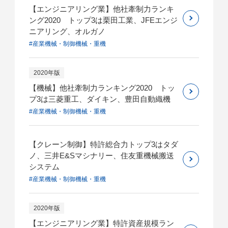
【エンジニアリング業】他社牽制力ランキ
ング2020 トップ3は栗田工業、JFEエンジ
ニアリング、オルガノ
#産業機械・制御機械・重機
2020年版
【機械】他社牽制力ランキング2020 トッ
プ3は三菱重工、ダイキン、豊田自動織機
#産業機械・制御機械・重機
【クレーン制御】特許総合力トップ3はタダ
ノ、三井E&Sマシナリー、住友重機械搬送
システム
#産業機械・制御機械・重機
2020年版
【エンジニアリング業】特許資産規模ラン