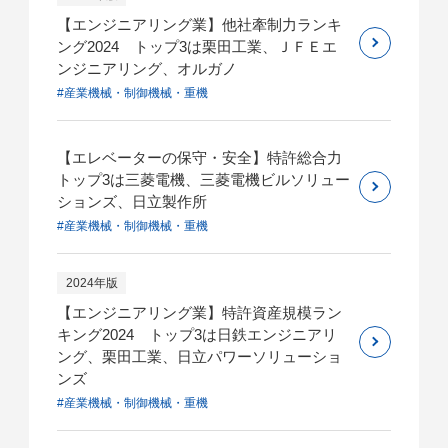
【エンジニアリング業】他社牽制力ランキ
ング2024 トップ3は栗田工業、ＪＦＥエ
ンジニアリング、オルガノ
#産業機械・制御機械・重機
【エレベーターの保守・安全】特許総合力
トップ3は三菱電機、三菱電機ビルソリュー
ションズ、日立製作所
#産業機械・制御機械・重機
2024年版
【エンジニアリング業】特許資産規模ラン
キング2024 トップ3は日鉄エンジニアリ
ング、栗田工業、日立パワーソリューショ
ンズ
#産業機械・制御機械・重機