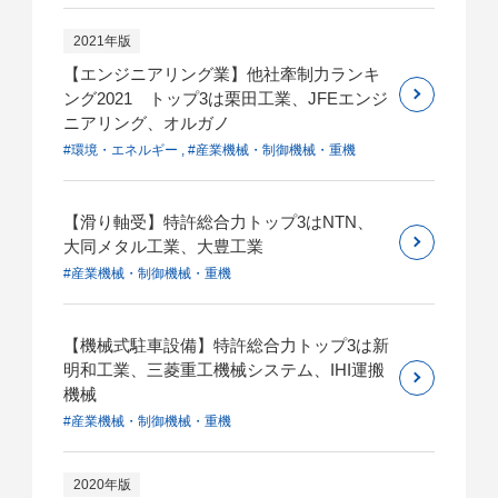
2021年版
【エンジニアリング業】他社牽制力ランキ
ング2021 トップ3は栗田工業、JFEエンジ
ニアリング、オルガノ
#環境・エネルギー , #産業機械・制御機械・重機
【滑り軸受】特許総合力トップ3はNTN、
大同メタル工業、大豊工業
#産業機械・制御機械・重機
【機械式駐車設備】特許総合力トップ3は新
明和工業、三菱重工機械システム、IHI運搬
機械
#産業機械・制御機械・重機
2020年版