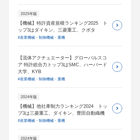
2025年版
【機械】特許資産規模ランキング2025 ト
ップ3はダイキン、三菱重工、クボタ
#産業機械・制御機械・重機
【流体アクチュエーター】グローバルスコ
ア 特許総合力トップ3はSMC、ハーバード
大学、KYB
#産業機械・制御機械・重機
2024年版
【機械】他社牽制力ランキング2024 トッ
プ3は三菱重工、ダイキン、豊田自動織機
#産業機械・制御機械・重機
2024年版